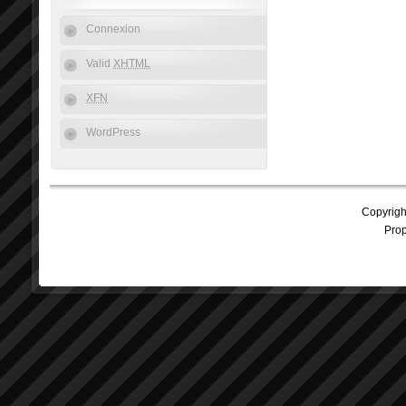
Connexion
Valid
XHTML
XFN
WordPress
Copyrig
Prop