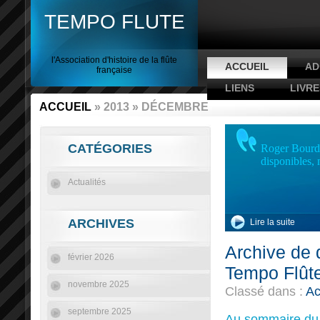
TEMPO FLUTE
l'Association d'histoire de la flûte
ACCUEIL
AD
française
LIENS
LIVRE
ACCUEIL
» 2013 » DÉCEMBRE
CATÉGORIES
Roger Bourdin
disponibles,
Actualités
ARCHIVES
Lire la suite
Archive de
février 2026
Tempo Flûte
novembre 2025
Classé dans :
Ac
septembre 2025
Au sommaire du