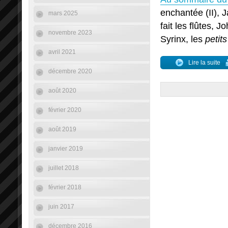
enchantée (II), 
mars 2025
fait les flûtes,
novembre 2023
Syrinx, les
petits
avril 2021
Lire la suite
décembre 2020
août 2020
février 2020
août 2019
janvier 2019
juillet 2018
février 2018
juin 2017
décembre 2016