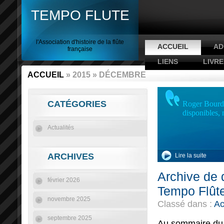
TEMPO FLUTE
l'Association d'histoire de la flûte
ACCUEIL
AD
française
LIENS
LIVRE
ACCUEIL
» 2015 » DÉCEMBRE
CATÉGORIES
Roger Bourdin
disponibles,
Actualités
ARCHIVES
Lire la suite
Archive de
février 2026
Tempo Flûte
novembre 2025
Classé dans :
Ac
septembre 2025
Au sommaire du n