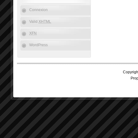
Connexion
Valid
XHTML
XFN
WordPress
Copyrig
Prop