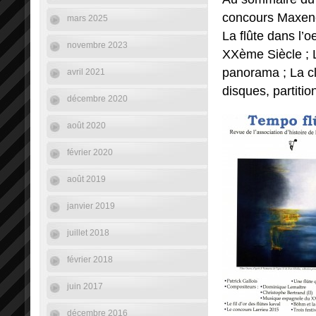
concours Maxence
mars 2025
La flûte dans l’
novembre 2023
XXème Siècle ; L
panorama ; La clé
avril 2021
disques, partition
décembre 2020
août 2020
février 2020
août 2019
janvier 2019
juillet 2018
février 2018
juin 2017
décembre 2016