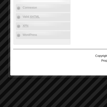
Connexion
Valid
XHTML
XFN
WordPress
Copyrig
Prop