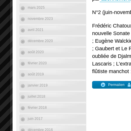
mars 2025
N°2 (juin-novem
novembre 2023
Frédéric Chatoux
avril 2021
nouvelle Sonate
; Eugène Walckie
décembre 2020
; Gaubert et Le 
août 2020
oubliée de Djalma
Lascaris ; L’ext
février 2020
flûtiste manchot 
août 2019
Permalien
janvier 2019
juillet 2018
février 2018
juin 2017
décembre 2016