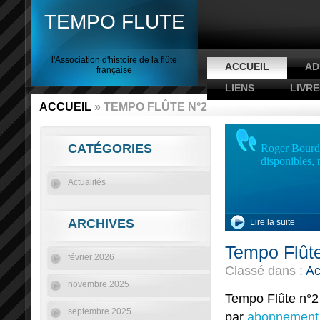
TEMPO FLUTE
l'Association d'histoire de la flûte
ACCUEIL
AD
française
LIENS
LIVRE
ACCUEIL
» TEMPO FLÛTE N°2
CATÉGORIES
Roger Bourdin
disponibles,
Actualités
ARCHIVES
Lire la suite
Tempo Flût
février 2026
Classé dans :
Ac
novembre 2025
Tempo Flûte n°2
septembre 2025
par
abonnement